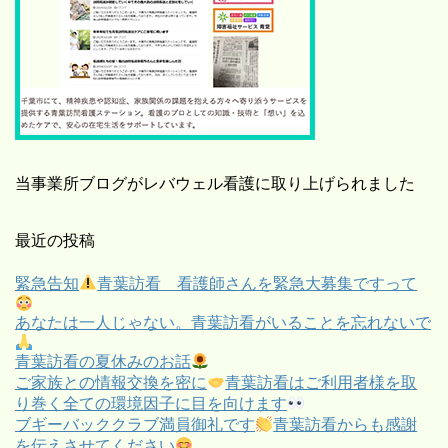
当事業所ブログがレバウェル看護に取り上げられました
最近の投稿
緊急告知
青葉訪看 看護師さんを緊急大募集ですって
あなたは一人じゃない。青葉訪看がいることを忘れないで
青葉訪看の夏休みのお話
ご家族との情報交換を密に
青葉訪看はご利用者様を取
り巻く全ての環境因子に目を向けます
ブギーバッククラブ満員御礼です
青葉訪看からも感謝
を伝えさせてください