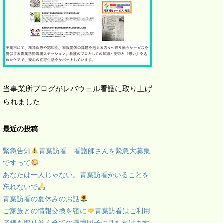
当事業所ブログがレバウェル看護に取り上げ
られました
最近の投稿
緊急告知
青葉訪看 看護師さんを緊急大募集
ですって
あなたは一人じゃない。青葉訪看がいることを
忘れないで
青葉訪看の夏休みのお話
ご家族との情報交換を密に
青葉訪看はご利用
者様を取り巻く全ての環境因子に目を向けます