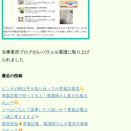
当事業所ブログがレバウェル看護に取り上げ
られました
最近の投稿
ピンチの時は手を取り合ってが青葉訪看流
青葉訪看で待ってるよ！看護師さん集まれ集ま
れぇ〜
メールになんて返事したら良いか？青葉訪看は
一緒に考えますよ
緊急告知
青葉訪看 看護師さんを緊急大募集
ですって