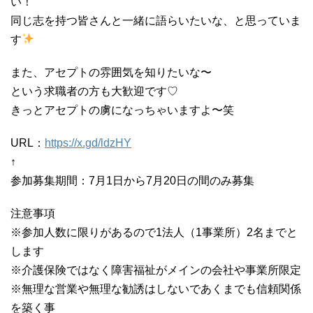
い！
同じ志を持つ皆さんと一緒に語らいたいな、と思っていま
す
また、アセプトの雰囲気を知りたいな〜
という求職者の方も大歓迎です♡
きっとアセプトの虜になっちゃいますよ〜笑
URL：
https://x.gd/ldzHY
↑
参加募集期間：7月1日から7月20日の間のみ募集
注意事項
※参加人数に限りがあるので1法人（1事業所）2名までと
します
※介護保険ではなく障害福祉がメインの会社や事業所限定
※無理な営業や無理な勧誘はしないであくまでも信頼関係
を築く事