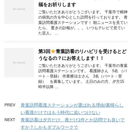
福をお祈りします
ご覧いただきありがとうございます。 千葉市で精神
の病気の方を中心とした訪問を行っております。 青
葉訪問看護ステーションです！ 朝ニュースを見てい
たら、 驚きの訃報が。。。 いつもテレビで見てい
た芸人。 …
第3回
青葉訪看のリハビリを受けるとど
うなるの？にお答えします！！
ご覧いただきありがとうございます。 千葉市の青葉
訪問看護ステーションです。 看護師さん 5名 （パ
ート・登録） 作業療法士さん 3名（パート・登
録） を募集しています。 土日のみの方、夕方15
時半以降 …
PREV
青葉訪問看護ステーションが選ばれる理由!素晴らし
い看護だけではもう時代に追いつけない
NEXT
青葉訪看は夕方だけ、夜だけ1件とか訪問でも良いで
すか？しかもダブルワークで