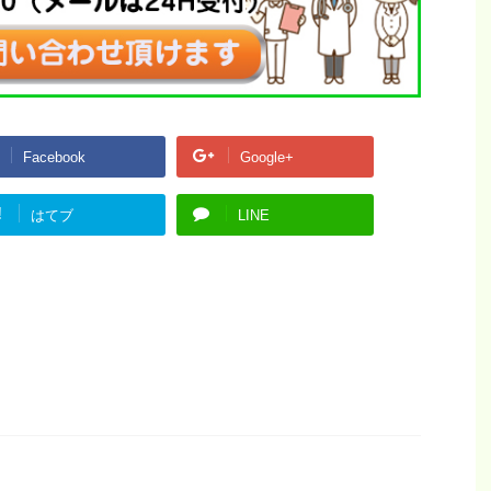
Facebook
Google+
!
はてブ
LINE