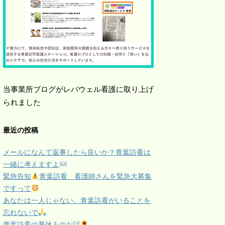
当事業所ブログがレバウェル看護に取り上げ
られました
最近の投稿
メールになんて返事したら良いか？青葉訪看は
一緒に考えますよ
緊急告知
青葉訪看 看護師さんを緊急大募集
ですって
あなたは一人じゃない。青葉訪看がいることを
忘れないで
青葉訪看の夏休みのお話