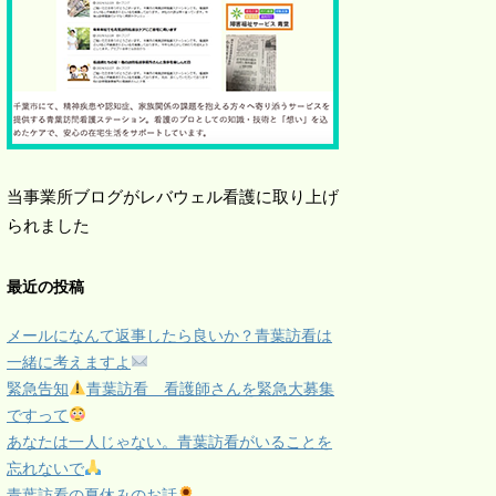
当事業所ブログがレバウェル看護に取り上げ
られました
最近の投稿
メールになんて返事したら良いか？青葉訪看は
一緒に考えますよ
緊急告知
青葉訪看 看護師さんを緊急大募集
ですって
あなたは一人じゃない。青葉訪看がいることを
忘れないで
青葉訪看の夏休みのお話