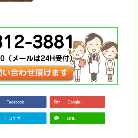
Facebook
Google+
!
はてブ
LINE