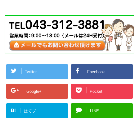
Twitter
Facebook
Google+
Pocket
B!
はてブ
LINE