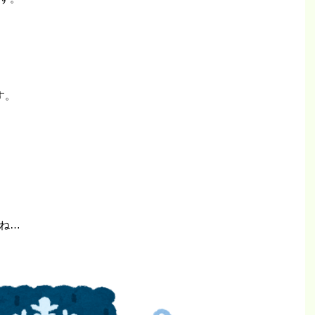
す。
ね…