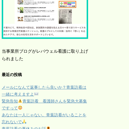
当事業所ブログがレバウェル看護に取り上げ
られました
最近の投稿
メールになんて返事したら良いか？青葉訪看は
一緒に考えますよ
緊急告知
青葉訪看 看護師さんを緊急大募集
ですって
あなたは一人じゃない。青葉訪看がいることを
忘れないで
青葉訪看の夏休みのお話